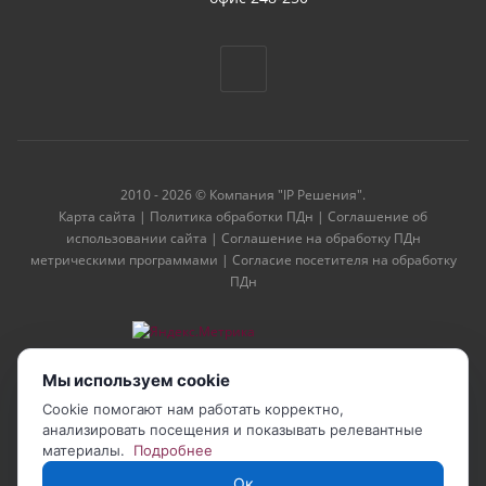
2010 - 2026 © Компания "IP Решения".
Карта сайта
|
Политика обработки ПДн
|
Соглашение об
использовании сайта
|
Соглашение на обработку ПДн
метрическими программами
|
Согласие посетителя на обработку
ПДн
Мы используем cookie
Cookie помогают нам работать корректно,
анализировать посещения и показывать релевантные
материалы.
Подробнее
Ок