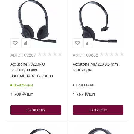
Арт.: 109867
Арт.: 109868
Accutone TB220RJU,
Accutone MM220 3.5 mm,
гарнитура для
гарнитура
настольного телефона
В наличии
Под заказ
1 709
₽
/шт
1 757
₽
/шт
В КОРЗИНУ
В КОРЗИНУ