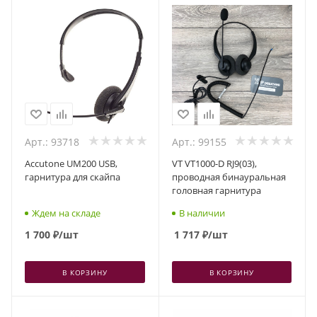
Арт.: 93718
Арт.: 99155
Accutone UM200 USB,
VT VT1000-D RJ9(03),
гарнитура для скайпа
проводная бинауральная
головная гарнитура
Ждем на складе
В наличии
1 700
₽
/шт
1 717
₽
/шт
В КОРЗИНУ
В КОРЗИНУ