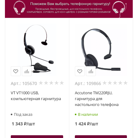
Арт.: 105670
Арт.: 109866
VT VT1000 USB,
Accutone TM220RJU,
компьютерная гарнитура
гарнитура для
настольного телефона
Под заказ
В наличии
1 343
₽
/шт
1 424
₽
/шт