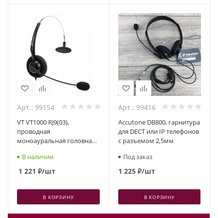
Арт.: 99154
Арт.: 99416
VT VT1000 RJ9(03),
Accutone DB800, гарнитура
проводная
для DECT или IP телефонов
моноауральная головная
с разъемом 2,5мм
гарнитура
В наличии
Под заказ
1 221
₽
/шт
1 225
₽
/шт
В КОРЗИНУ
В КОРЗИНУ