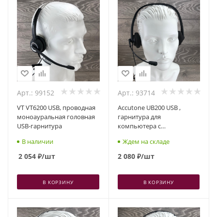
Арт.: 99152
Арт.: 93714
VT VT6200 USB, проводная
Accutone UB200 USB ,
моноауральная головная
гарнитура для
USB-гарнитура
компьютера с
микрофоном
В наличии
Ждем на складе
2 054
₽
/шт
2 080
₽
/шт
В КОРЗИНУ
В КОРЗИНУ