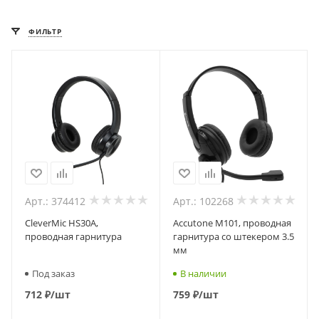
ФИЛЬТР
Арт.: 374412
Арт.: 102268
CleverMic HS30A,
Accutone M101, проводная
проводная гарнитура
гарнитура со штекером 3.5
мм
Под заказ
В наличии
712
₽
/шт
759
₽
/шт