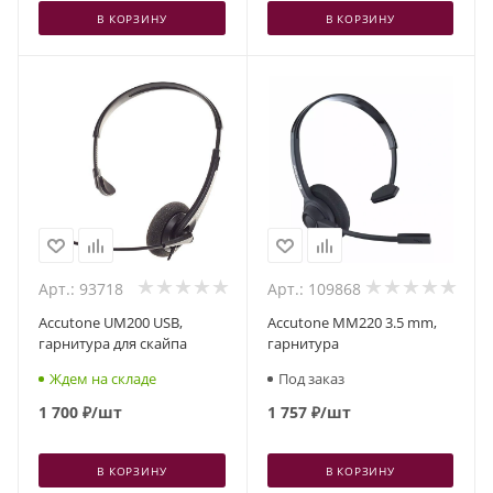
В КОРЗИНУ
В КОРЗИНУ
Арт.: 93718
Арт.: 109868
Accutone UM200 USB,
Accutone MM220 3.5 mm,
гарнитура для скайпа
гарнитура
Ждем на складе
Под заказ
1 700
₽
/шт
1 757
₽
/шт
В КОРЗИНУ
В КОРЗИНУ