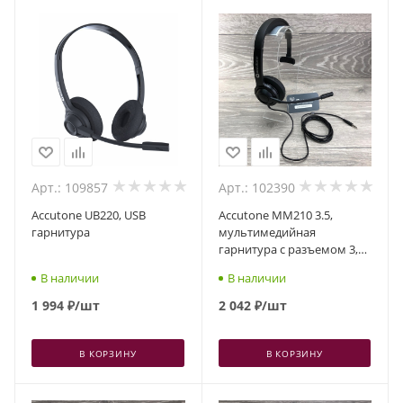
Арт.: 109857
Арт.: 102390
Accutone UB220, USB
Accutone MM210 3.5,
гарнитура
мультимедийная
гарнитура с разъемом 3,5
мм
В наличии
В наличии
1 994
₽
/шт
2 042
₽
/шт
В КОРЗИНУ
В КОРЗИНУ