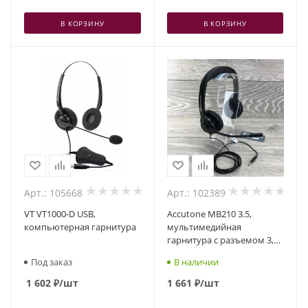
В КОРЗИНУ
В КОРЗИНУ
Арт.: 105668
Арт.: 102389
VT VT1000-D USB,
Accutone MB210 3.5,
компьютерная гарнитура
мультимедийная
гарнитура с разъемом 3,5
мм
Под заказ
В наличии
1 602
₽
/шт
1 661
₽
/шт