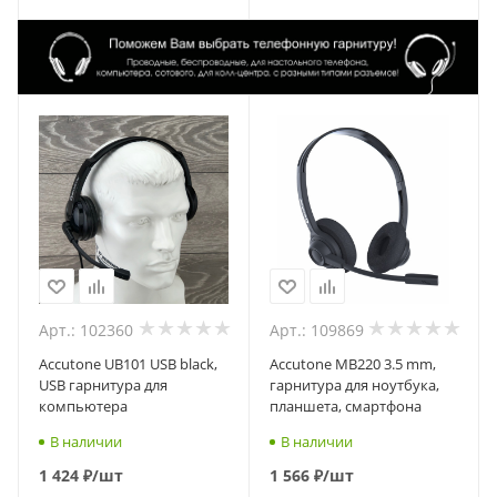
Арт.: 102360
Арт.: 109869
Accutone UB101 USB black,
Accutone MB220 3.5 mm,
USB гарнитура для
гарнитура для ноутбука,
компьютера
планшета, смартфона
В наличии
В наличии
1 424
₽
/шт
1 566
₽
/шт