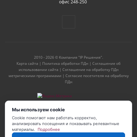
офис 248-250
2010 - 2026 © Компания "IP Решения".
Карта сайта
|
Политика обработки ПДн
|
Соглашение об
использовании сайта
|
Соглашение на обработку ПДн
метрическими программами
|
Согласие посетителя на обработку
ПДн
Мы используем cookie
Cookie помогают нам работать корректно,
анализировать посещения и показывать релевантные
материалы.
Подробнее