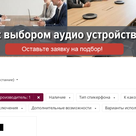
астание)
роизводитель
: 1
Наличие
Тип спикерфона
К как
ключения
Дополнительные возможности
Варианты испол