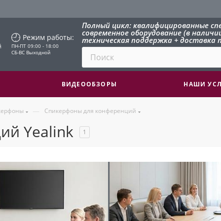
Полный цикл: квалифицированные сп
современное оборудование (в наличии 
Режим работы:
техническая поддержка + доставка п
й
ПН-ПТ 09:00 - 18:00
СБ-ВС Выходной
ВИДЕООБЗОРЫ
НАШИ УС
—
керфоны
Спикерфоны для конференций
й Yealink
1