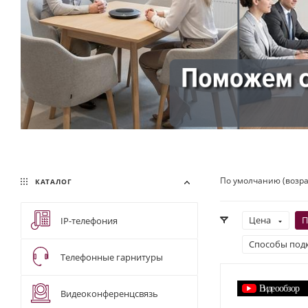
По умолчанию (возр
КАТАЛОГ
Цена
П
IP-телефония
Способы под
Телефонные гарнитуры
Видеоконференцсвязь