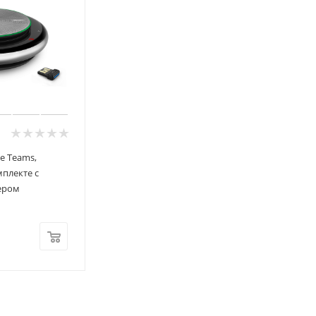
le Teams,
мплекте с
тером