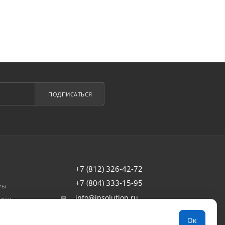
ПОДПИСАТЬСЯ
+7 (812) 326-42-72
+7 (804) 333-15-95
ты
info@ipsolution.ru
авки
товар
г. Санкт-Петербург, наб. Обводного
Ок