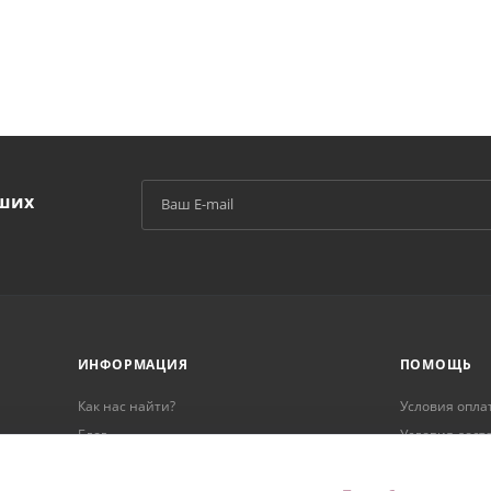
аших
й
ИНФОРМАЦИЯ
ПОМОЩЬ
Как нас найти?
Условия опла
Блог
Условия дост
Реквизиты
Гарантия на 