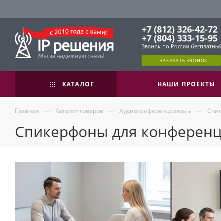
+7 (812) 326-42-72
+7 (804) 333-15-95
Звонок по России бесплатны
ЗАКАЗАТЬ ЗВОНОК
КАТАЛОГ
НАШИ ПРОЕКТЫ
—
—
—
Главная
Каталог товаров
Аудиоконференцсвязь
Спи
Спикерфоны для конференци