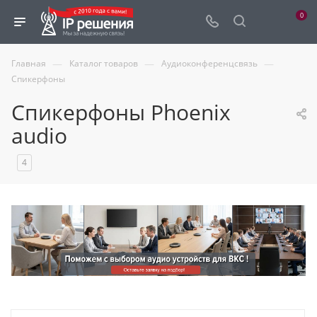
0
—
—
—
Главная
Каталог товаров
Аудиоконференцсвязь
Спикерфоны
Спикерфоны Phoenix
audio
4