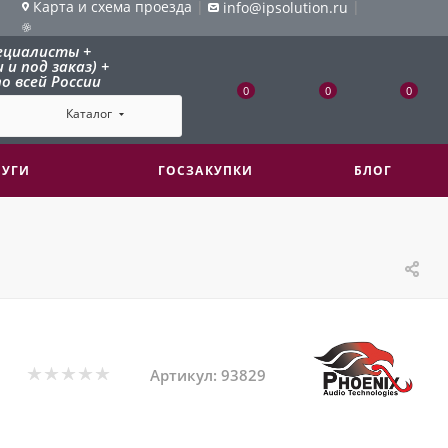
Карта и схема проезда
|
|
info@ipsolution.ru
ециалисты +
и под заказ) +
о всей России
0
0
0
Каталог
ЛУГИ
ГОСЗАКУПКИ
БЛОГ
Артикул:
93829