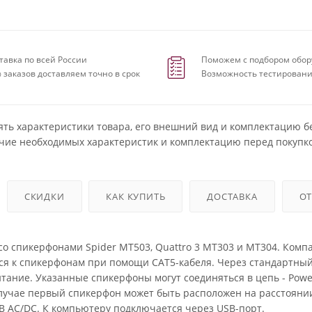
тавка по всей России
Поможем с подбором обор
 заказов доставляем точно в срок
Возможность тестировани
ять характеристики товара, его внешний вид и комплектацию б
чие необходимых характеристик и комплектацию перед покупко
СКИДКИ
КАК КУПИТЬ
ДОСТАВКА
О
со спикерфонами Spider MT503, Quattro 3 MT303 и MT304. Комп
ся к спикерфонам при помощи CAT5-кабеля. Через стандартный
тание. Указанные спикерфоны могут соединяться в цепь - Pow
случае первый спикерфон может быть расположен на расстояни
В AC/DC. К компьютеру подключается через USB-порт.