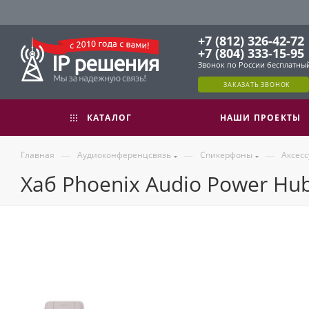
+7 (812) 326-42-72
+7 (804) 333-15-95
Звонок по России бесплатны
ЗАКАЗАТЬ ЗВОНОК
КАТАЛОГ
НАШИ ПРОЕКТЫ
—
—
—
Главная
Аудиоконференцсвязь
Спикерфоны
Аксес
Хаб Phoenix Audio Power Hu