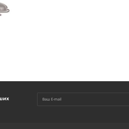
аших
й