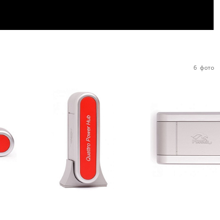
6
фото