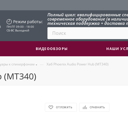
Полный цикл: квалифицированные сп
современное оборудование (в наличии 
Режим работы:
техническая поддержка + доставка п
й
ПН-ПТ 09:00 - 18:00
СБ-ВС Выходной
ВИДЕООБЗОРЫ
НАШИ УС
—
суары к спикерфонам
Хаб Phoenix Audio Power Hub (MT340)
b (MT340)
ОТЛОЖИТЬ
СРАВНИТЬ