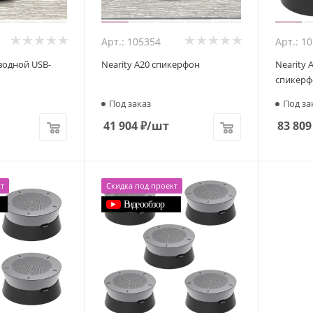
Арт.: 105354
Арт.: 1
оводной USB-
Nearity A20 спикерфон
Nearity 
спикерф
Под заказ
Под за
41 904
₽
/шт
83 809
т
Скидка под проект