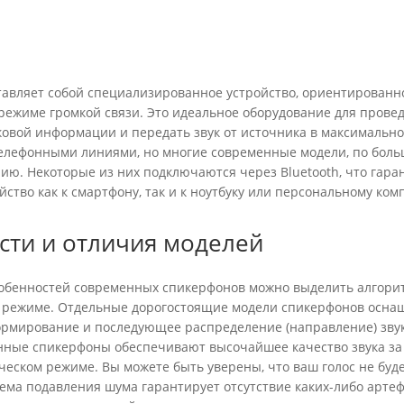
ию. Некоторые из них подключаются через Bluetooth, что гаран
ство как к смартфону, так и к ноутбуку или персональному ком
сти и отличия моделей
обенностей современных спикерфонов можно выделить алгори
 режиме. Отдельные дорогостоящие модели спикерфонов осна
ормирование и последующее распределение (направление) зву
нные спикерфоны обеспечивают высочайшее качество звука за 
ическом режиме. Вы можете быть уверены, что ваш голос не бу
тема подавления шума гарантирует отсутствие каких-либо арте
ают приятным дизайном, цветным жидкокристаллическим дисп
th и даже записью проводимых разговоров на вашу карточку па
ее надежный носитель.
ь?
оны для конференций по выгодным ценам и с доставкой по Росс
lution.ru
. В каталоге представлен широкий спектр переговорны