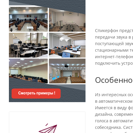
интернет-телефон
подключить устрой
Особенно
Из интересных ос
в автоматическом
Имеется в виду ф
дизайна, совреме
голоса в автомат
собеседника. Сис
спикерфоны облад
протокол Bluetoo
перенести на бол
Где купит
Заказать спикерф
магазине
www.ipso