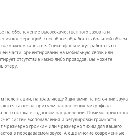
тирует отсутствие каких-либо проводов. Вы можете
пьютеру.
тм пеленгации, направляющий динамик на источник звука
щаются также алгоритмом направления микрофона.
кового потока в заданном направлении. Помимо приятного
счет систем эхоподавления и регулировки громкости
дет чрезмерно громким или чрезмерно тихим для вашего
фактов в передаваемом звуке. А еще многие современные
леем, подключением к основному аппарату через
мяти, информацию с которой впоследствии можно будет
ии и в другие страны можно в интернет-
х устройств громкой связи, в том числе и спикерфоны для