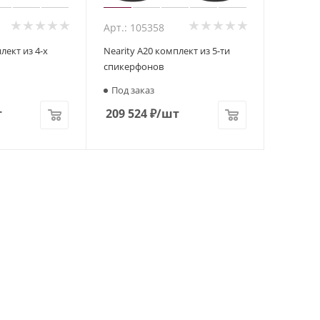
Арт.: 105358
лект из 4-х
Nearity A20 комплект из 5-ти
спикерфонов
Под заказ
т
209 524
₽
/шт
авляет собой специализированное устройство, ориентированно
 режиме громкой связи. Это идеальное оборудование для пров
овой информации и передать звук от источника в максимально
лефонными линиями, но многие современные модели, по боль