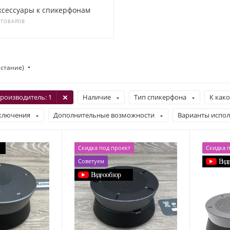
ксессуары к спикерфонам
 ТОВАРОВ
астание)
роизводитель
: 1
Наличие
Тип спикерфона
К как
ключения
Дополнительные возможности
Варианты испол
Скидка под проект
Скидка 
Советуем