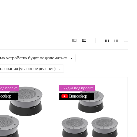
ому устройству будет подключаться
ьзования (условное деление)
под проект
Скидка под проект