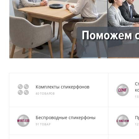
С
Комплекты спикерфонов
к
40 ТОВАРОВ
13
Беспроводные спикерфоны
П
91 ТОВАР
12