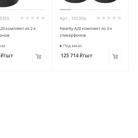
05355
Арт.: 105356
A20 комплект из 2-х
Nearity A20 комплект из 3-х
онов
спикерфонов
каз
Под заказ
₽
/шт
125 714
₽
/шт