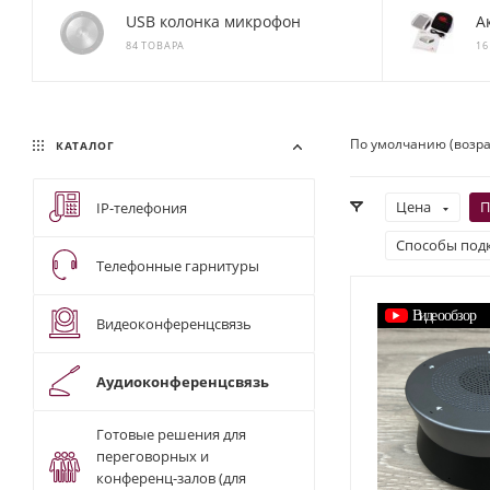
USB колонка микрофон
А
84 ТОВАРА
16
По умолчанию (возр
КАТАЛОГ
Цена
П
IP-телефония
Способы под
Телефонные гарнитуры
Видеоконференцсвязь
Аудиоконференцсвязь
Готовые решения для
переговорных и
конференц-залов (для