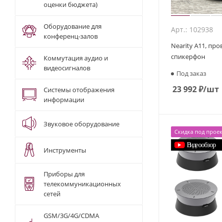
оценки бюджета)
Оборудование для
Арт.: 102938
конференц-залов
Nearity A11, пр
спикерфон
Коммутация аудио и
видеосигналов
Под заказ
23 992
₽
/шт
Системы отображения
информации
Звуковое оборудование
Скидка под проек
Инструменты
Приборы для
телекоммуникационных
сетей
GSM/3G/4G/CDMA