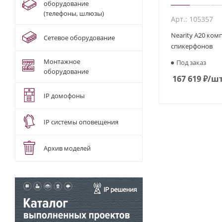
оборудование
(телефоны, шлюзы)
Арт.: 105357
Nearity A20 комп
Сетевое оборудование
спикерфонов
Монтажное
Под заказ
оборудование
167 619
₽
/ш
IP домофоны
IP системы оповещения
Архив моделей
Спикерфон предст
передачи звука в
поступающей звук
стационарными те