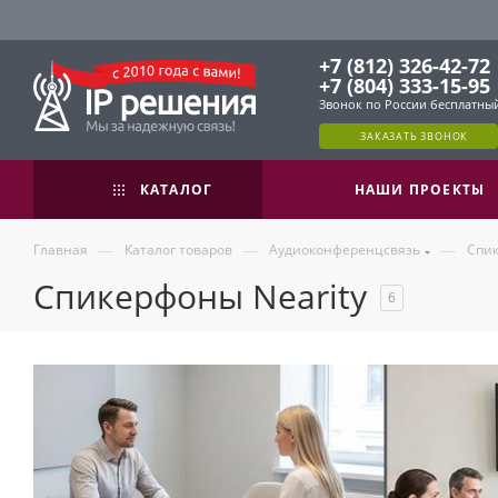
+7 (812) 326-42-72
+7 (804) 333-15-95
Звонок по России бесплатны
ЗАКАЗАТЬ ЗВОНОК
КАТАЛОГ
НАШИ ПРОЕКТЫ
—
—
—
Главная
Каталог товаров
Аудиоконференцсвязь
Спи
Спикерфоны Nearity
6