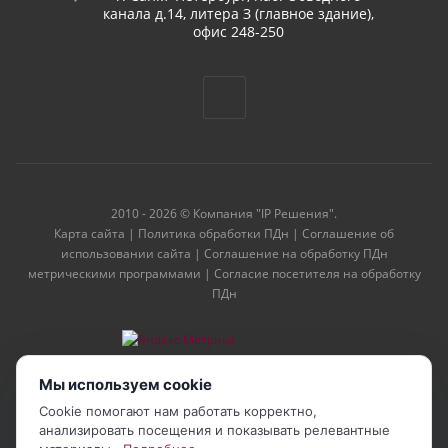
канала д.14, литера З (главное здание),
офис 248-250
2010 - 2026 © Компания "IP Решения".
Карта сайта
|
Политика обработки ПДн
|
Соглашение об
использовании сайта
|
Соглашение на обработку ПДн
метрическими программами
|
Согласие посетителя на обработку
ПДн
Мы используем cookie
Cookie помогают нам работать корректно,
анализировать посещения и показывать релевантные