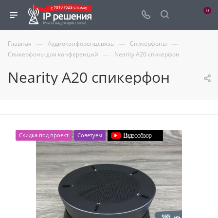
0
—
—
—
Главная
Аудиоконференцсвязь
Спикерфоны
—
Спикерфоны для конференций
Nearity A20 спикерфон
Nearity A20 спикерфон
Скидка под проект
Советуем