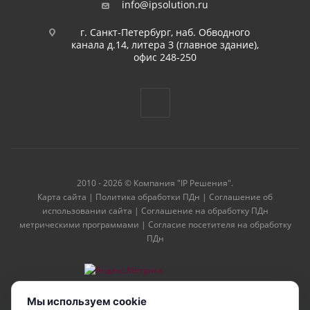
info@ipsolution.ru
г. Санкт-Петербург, наб. Обводного
канала д.14, литера З (главное здание),
офис 248-250
2010 - 2026 © Компания "IP Решения".
Карта сайта
|
Политика обработки ПДн
|
Соглашение об
использовании сайта
|
Соглашение на обработку ПДн
метрическими программами
|
Согласие посетителя на обработку
ПДн
Мы используем cookie