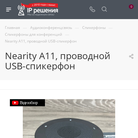
0
—
—
—
Главная
Аудиоконференцсвязь
Спикерфоны
—
Спикерфоны для конференций
Nearity A11, проводной USB-спикерфон
Nearity A11, проводной
USB-спикерфон