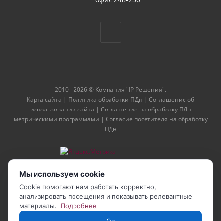
2010 - 2026 © Компания "IP Решения".
Карта сайта
|
Политика обработки ПДн
|
Соглашение об
использовании сайта
|
Соглашение на обработку ПДн
метрическими программами
|
Согласие посетителя на обработку
ПДн
Мы используем cookie
Cookie помогают нам работать корректно,
анализировать посещения и показывать релевантные
материалы.
Подробнее
Ок