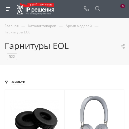
0
—
—
—
Главная
Каталог товаров
Архив моделей
Гарнитуры EOL
Гарнитуры EOL
522
ФИЛЬТР