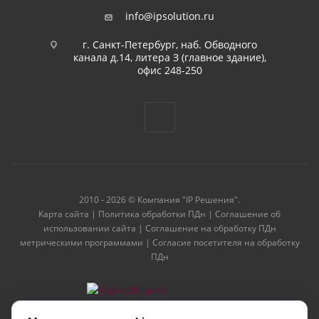
info@ipsolution.ru
г. Санкт-Петербург, наб. Обводного
канала д.14, литера З (главное здание),
офис 248-250
2010 - 2026 © Компания "IP Решения".
Карта сайта
|
Политика обработки ПДн
|
Соглашение об
использовании сайта
|
Соглашение на обработку ПДн
метрическими программами
|
Согласие посетителя на обработку
ПДн