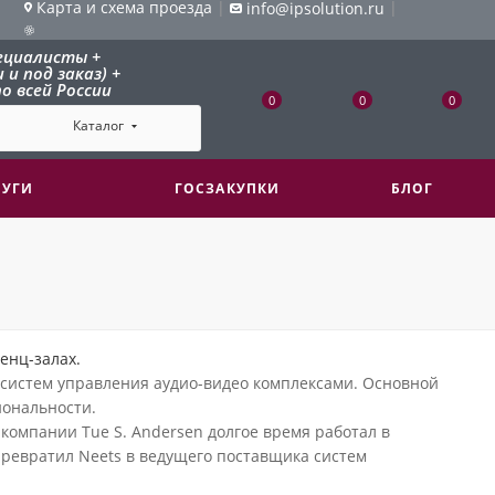
Карта и схема проезда
|
|
info@ipsolution.ru
ециалисты +
и под заказ) +
о всей России
0
0
0
Каталог
ЛУГИ
ГОСЗАКУПКИ
БЛОГ
енц-залах.
 систем управления аудио-видео комплексами. Основной
иональности.
 компании Tue S. Andersen долгое время работал в
превратил Neets в ведущего поставщика систем