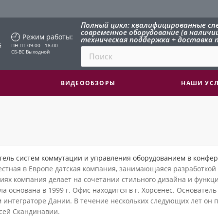
Полный цикл: квалифицированные сп
современное оборудование (в наличии 
Режим работы:
техническая поддержка + доставка п
й
ПН-ПТ 09:00 - 18:00
СБ-ВС Выходной
ВИДЕООБЗОРЫ
НАШИ УС
тель систем коммутации и управления оборудованием в конфер
вестная в Европе датская компания, занимающаяся разработкой
иях компания делает на сочетании стильного дизайна и функц
а основана в 1999 г. Офис находится в г. Хорсенес. Основатель
 интеграторе Дании. В течение нескольких следующих лет он 
всей Скандинавии.