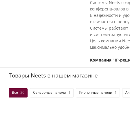
Системы Neets соз
конференц-залов в
В надежности и уд
отличается в перв
Системы работают п
и система запустит
Цель компании Neet
максимально удобн
Компания "IP-реш
Товары Neets в нашем магазине
Все
30
Сенсорные панели
1
Кнопочные панели
1
Ак