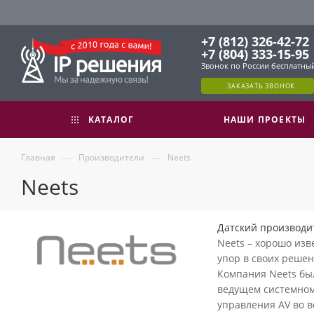
+7 (812) 326-42-72
+7 (804) 333-15-95
Звонок по России бесплатны
ЗАКАЗАТЬ ЗВОНОК
КАТАЛОГ
НАШИ ПРОЕКТЫ
—
—
Главная
Производители
Neets
Neets
Датский производи
Neets – хорошо из
упор в своих решен
Компания Neets был
ведущем системном
управления AV во 