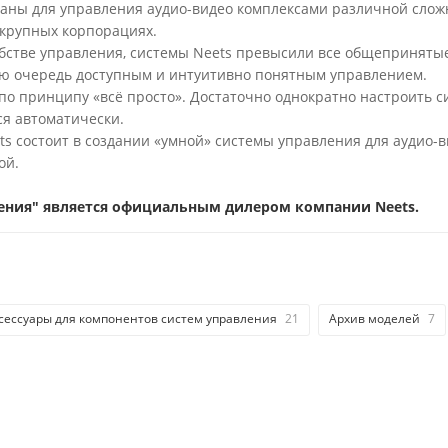
даны для управления аудио-видео комплексами различной слож
 крупных корпорациях.
обстве управления, системы Neets превысили все общеприняты
ую очередь доступным и интуитивно понятным управлением.
о принципу «всё просто». Достаточно однократно настроить с
ся автоматически.
s состоит в создании «умной» системы управления для аудио-в
ой.
ения" является официальным дилером компании Neets.
сессуары для компонентов систем управления
21
Архив моделей
7