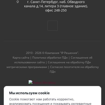
г. Санкт-Петербург, наб. Обводного
канала д.14, литера З (главное здание),
офис 248-250
2010 - 2026 © Компания "IP Решения".
Карта сайта
|
Политика обработки ПДн
|
Соглашение об
использовании сайта
|
Соглашение на обработку ПДн
метрическими программами
|
Согласие посетителя на обработку
ПДн
Мы используем cookie
Cookie помогают нам работать корректно,
анализировать посещения и показывать релевантные