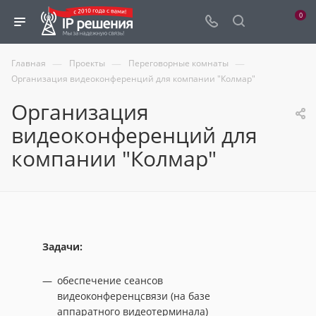
0
—
—
—
Главная
Проекты
Переговорные комнаты
Организация видеоконференций для компании "Колмар"
Организация
видеоконференций для
компании "Колмар"
Задачи:
обеспечение сеансов
видеоконференцсвязи (на базе
аппаратного видеотерминала)