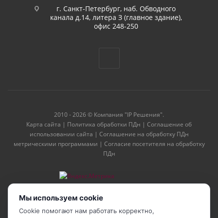
г. Санкт-Петербург, наб. Обводного
канала д.14, литера З (главное здание),
офис 248-250
2010 - 2026 © Компания "IP Решения".
Карта сайта
|
Политика обработки ПДн
|
Соглашение об
использовании сайта
|
Соглашение на обработку ПДн
метрическими программами
|
Согласие посетителя на обработку
ПДн
Мы используем cookie
Cookie помогают нам работать корректно,