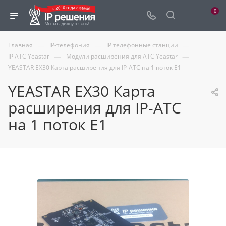
0
—
—
—
Главная
IP-телефония
IP телефонные станции
—
—
IP АТС Yeastar
Модули расширения для АТС Yeastar
YEASTAR EX30 Карта расширения для IP-АТС на 1 поток E1
YEASTAR EX30 Карта
расширения для IP-АТС
на 1 поток E1