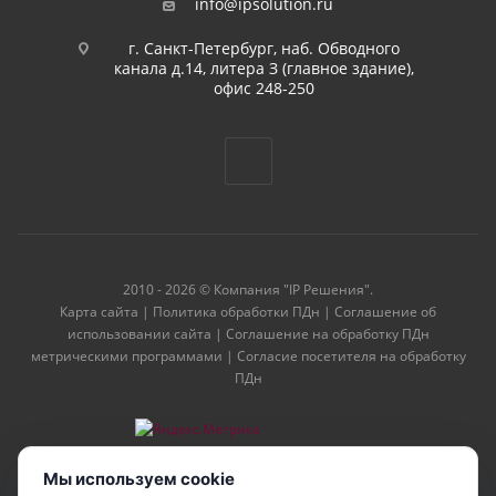
info@ipsolution.ru
г. Санкт-Петербург, наб. Обводного
канала д.14, литера З (главное здание),
офис 248-250
2010 - 2026 © Компания "IP Решения".
Карта сайта
|
Политика обработки ПДн
|
Соглашение об
использовании сайта
|
Соглашение на обработку ПДн
метрическими программами
|
Согласие посетителя на обработку
ПДн
Мы используем cookie