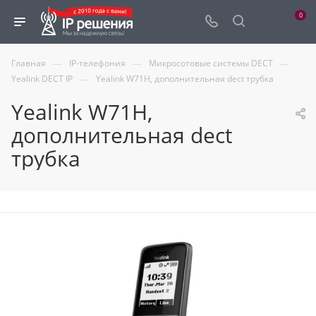
0
—
—
—
Главная
IP-телефония
Микросотовые системы DECT
—
Yealink DECT IP
Yealink W71H, дополнительная dect трубка
Yealink W71H,
дополнительная dect
трубка