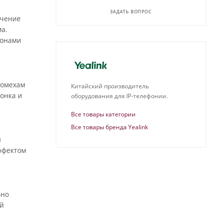
ЗАДАТЬ ВОПРОС
ечение
а.
фонами
помехам
Китайский производитель
онка и
оборудования для IP-телефонии.
Все товары категории
Все товары бренда Yealink
и
ффектом
ьно
ый