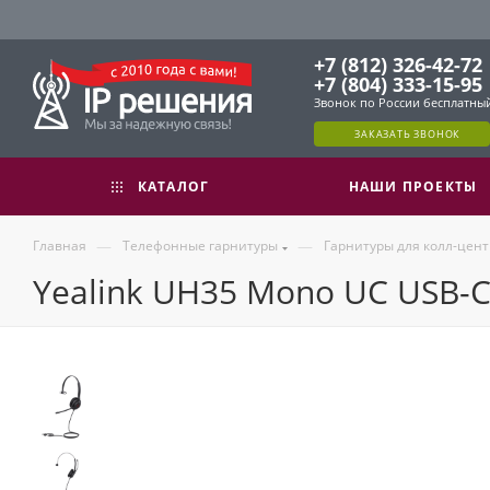
+7 (812) 326-42-72
+7 (804) 333-15-95
Звонок по России бесплатны
ЗАКАЗАТЬ ЗВОНОК
КАТАЛОГ
НАШИ ПРОЕКТЫ
—
—
Главная
Телефонные гарнитуры
Гарнитуры для колл-цент
Yealink UH35 Mono UC USB-C