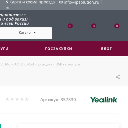
Карта и схема проезда
|
|
info@ipsolution.ru
ециалисты +
и под заказ) +
о всей России
0
0
0
Каталог
ЛУГИ
ГОСЗАКУПКИ
БЛОГ
H35 Mono UC USB-C/A, проводная USB гарнитура
Артикул:
357830