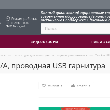
Полный цикл: квалифицированные сп
современное оборудование (в наличии 
Режим работы:
техническая поддержка + доставка п
й
ПН-ПТ 09:00 - 18:00
СБ-ВС Выходной
ВИДЕООБЗОРЫ
НАШИ УС
—
—
ра
Гарнитуры для колл-центра с шумоподавлением
Yealink U
/A, проводная USB гарнитура
ОТЛОЖИТЬ
СРАВНИТЬ