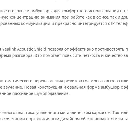
аное оголовье и амбушюры для комфортного использования в т
ьную концентрацию внимания при работе как в офисе, так и дом
рованных коммуникаций и прекрасно интегрируется с IP-теле
Yealink Acoustic Shield позволяют эффективно противостоять 
емя разговора. Это помогает повысить четкость и качество зв
 автоматического переключения режимов голосового вызова ил
е звучание. Новая конструкция и овальная форма амбушюр с э
енное пассивное шумоподавление.
венного пластика, усиленного металлическим каркасом. Тактил
 в сочетании с эргономичным дизайном обеспечивают стильн