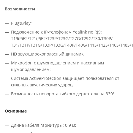
Возможности
Plug&Play;
Подключение к IP-телефонам Yealink по RJ9:
T19(P)E2/T21(P)E2/T23P/T23G/T27G/T29G/T30/T30P/
T31/T31P/T31G/T33P/T33G/T40P/T40G/T41S/T42S/T46S/T48S
HD звук/широкополосный динамик;
Микрофон с шумоподавлением и пассивным
шумоподавлением;
Система ActiveProtection защищает пользователя от
сильных акустических ударов;
Возможность поворота гибкого держателя на 330°.
Основные
Длина кабеля гарнитуры: 0.9 м;