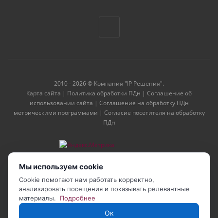
2010 - 2026 © Компания "IP Решения".
Карта сайта
|
Политика обработки ПДн
|
Соглашение об
использовании сайта
|
Соглашение на обработку ПДн
метрическими программами
|
Согласие посетителя на обработку
ПДн
Мы используем cookie
Cookie помогают нам работать корректно,
анализировать посещения и показывать релевантные
материалы.
Подробнее
Ок