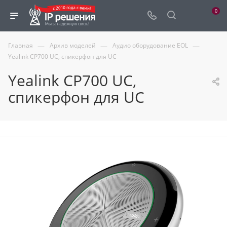
0
—
—
—
Главная
Архив моделей
Аудио оборудование EOL
Yealink CP700 UC, спикерфон для UC
Yealink CP700 UC,
спикерфон для UC