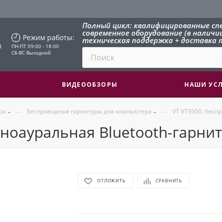
Полный цикл: квалифицированные сп
современное оборудование (в наличии 
Режим работы:
техническая поддержка + доставка п
й
ПН-ПТ 09:00 - 18:00
СБ-ВС Выходной
ВИДЕООБЗОРЫ
НАШИ УС
—
—
ра
Беспроводные гарнитуры для компьютера
VT VT9500, бесп
ноауральная Bluetooth-гарнит
ОТЛОЖИТЬ
СРАВНИТЬ