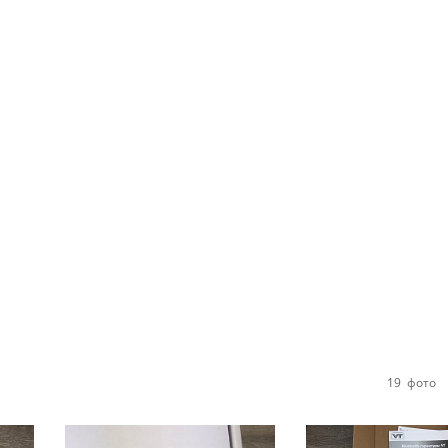
19
фото