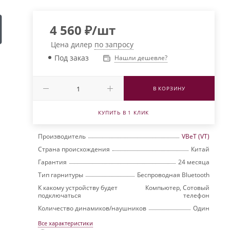
4 560
₽
/шт
Цена дилер
по запросу
Под заказ
Нашли дешевле?
В КОРЗИНУ
КУПИТЬ В 1 КЛИК
Производитель
VBeT (VT)
Страна происхождения
Китай
Гарантия
24 месяца
Тип гарнитуры
Беспроводная Bluetooth
К какому устройству будет
Компьютер, Сотовый
подключаться
телефон
Количество динамиков/наушников
Один
Все характеристики