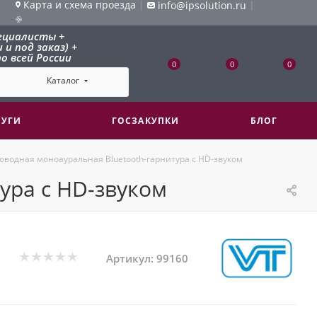
Карта и схема проезда
|
|
info@ipsolution.ru
ециалисты +
и под заказ) +
о всей России
0
0
0
Каталог
ЛУГИ
ГОСЗАКУПКИ
БЛОГ
роводная моноауральная Bluetooth-гарнитура с HD-звуком
ура с HD-звуком
Артикул:
99160