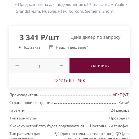
Предназначена для подключения к IP-телефонам Yealink,
Grandstream, Huawei, Htek, Xorcom, Siemens, Snom.
3 341
₽
/шт
Цена дилер
по запросу
Нашли дешевле?
Под заказ
В КОРЗИНУ
КУПИТЬ В 1 КЛИК
Производитель
VBeT (VT)
Страна происхождения
Китай
Гарантия
24 месяца
Тип гарнитуры
Проводная
К какому устройству будет подключаться
Настольный телефон
Тип разъема для
RJ9 (для настольных телефонов), QD (для
подключения
подключения нужен переходник)