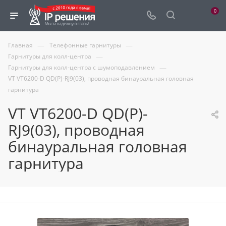
0
—
—
Главная
Телефонные гарнитуры
—
Гарнитуры для колл-центра
—
Гарнитуры для колл-центра с шумоподавлением
VT VT6200-D QD(P)-RJ9(03), проводная бинауральная головная
гарнитура
VT VT6200-D QD(P)-
RJ9(03), проводная
бинауральная головная
гарнитура