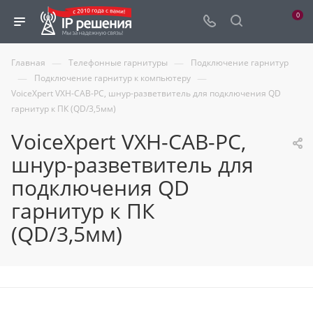
0
—
—
Главная
Телефонные гарнитуры
Подключение гарнитур
—
—
Подключение гарнитур к компьютеру
VoiceXpert VXH-CAB-PC, шнур-разветвитель для подключения QD
гарнитур к ПК (QD/3,5мм)
VoiceXpert VXH-CAB-PC,
шнур-разветвитель для
подключения QD
гарнитур к ПК
(QD/3,5мм)