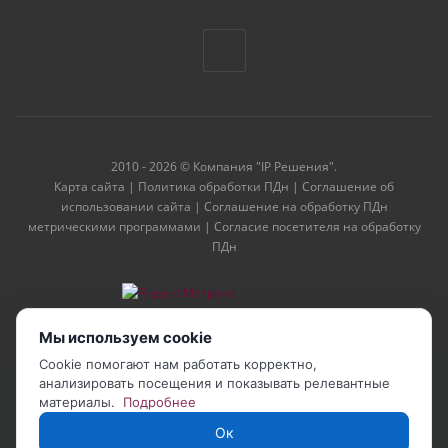
2010 - 2026 © Компания "IP Решения".
Карта сайта
|
Политика обработки ПДн
|
Соглашение об
использовании сайта
|
Соглашение на обработку ПДн
метрическими программами
|
Согласие посетителя на обработку
ПДн
Мы используем cookie
Cookie помогают нам работать корректно,
анализировать посещения и показывать релевантные
материалы.
Подробнее
Ок