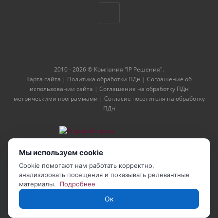
2010 - 2026 © Компания "IP Решения".
Карта сайта
|
Политика обработки ПДн
|
Соглашение об
использовании сайта
|
Соглашение на обработку ПДн
метрическими программами
|
Согласие посетителя на обработку
ПДн
Мы используем cookie
Cookie помогают нам работать корректно,
анализировать посещения и показывать релевантные
материалы.
Подробнее
Ок