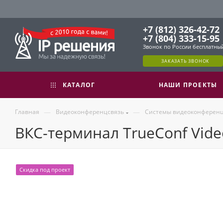
+7 (812) 326-42-72
+7 (804) 333-15-95
Звонок по России бесплатны
ЗАКАЗАТЬ ЗВОНОК
КАТАЛОГ
НАШИ ПРОЕКТЫ
—
—
Главная
Видеоконференцсвязь
Системы видеоконферен
ВКС-терминал TrueConf Vide
Скидка под проект