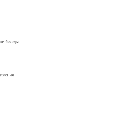
ики беседы
нижения