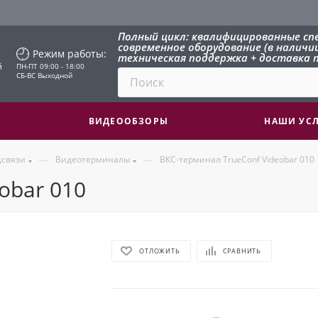
Полный цикл: квалифицированные сп
современное оборудование (в наличии 
Режим работы:
техническая поддержка + доставка п
й
ПН-ПТ 09:00 - 18:00
СБ-ВС Выходной
ВИДЕООБЗОРЫ
НАШИ УС
—
—
цсвязи
Видеотерминалы
ВКС-терминал TrueConf Videobar 010
obar 010
ОТЛОЖИТЬ
СРАВНИТЬ