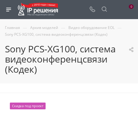
0
—
—
—
Главная
Архив моделей
Видео оборудование EOL
Sony PCS-XG100, система видеоконференцсвязи (Кодек)
Sony PCS-XG100, система
видеоконференцсвязи
(Кодек)
Скидка под проект