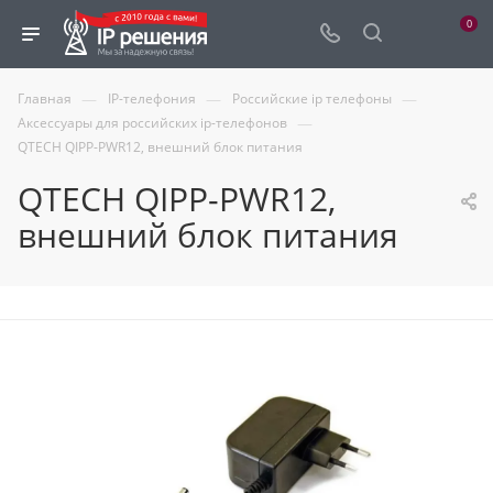
0
—
—
—
Главная
IP-телефония
Российские ip телефоны
—
Аксессуары для российских ip-телефонов
QTECH QIPP-PWR12, внешний блок питания
QTECH QIPP-PWR12,
внешний блок питания