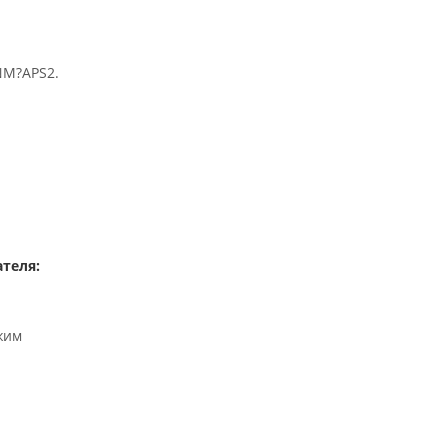
NM?APS2.
теля:
жим