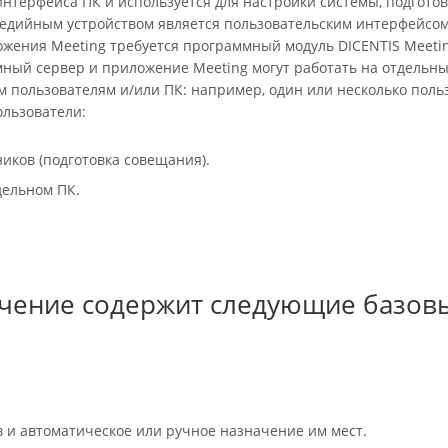
нтерфейса ПК и используется для настройки системы, подготов
едийным устройством является пользовательским интерфейсом
жения Meeting требуется программный модуль DICENTIS Meeti
ный сервер и приложение Meeting могут работать на отдельн
 пользователям и/или ПК: например, один или несколько поль
ользователи:
ников (подготовка совещания).
дельном ПК.
чение содержит следующие базов
 и автоматическое или ручное назначение им мест.