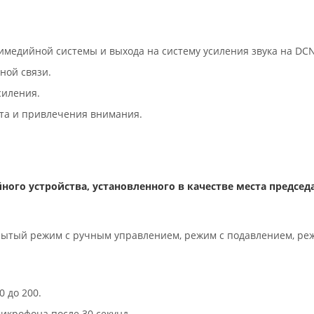
имедийной системы и выхода на систему усиления звука на DC
ной связи.
силения.
та и привлечения внимания.
го устройства, установленного в качестве места председа
рытый режим с ручным управлением, режим с подавлением, ре
 до 200.
крофона после 30 секунд.