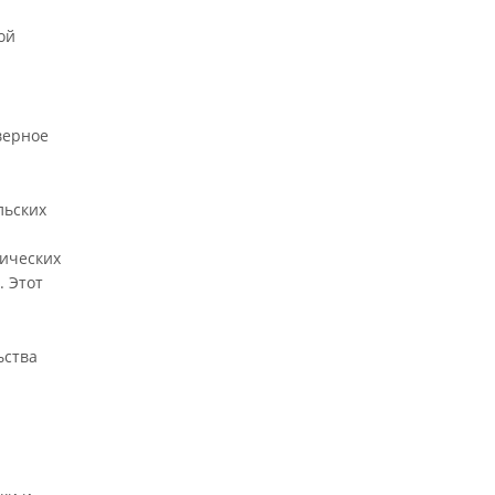
ой
верное
льских
тических
. Этот
ьства