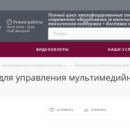
Полный цикл: квалифицированные сп
современное оборудование (в наличии 
Режим работы:
техническая поддержка + доставка п
й
ПН-ПТ 09:00 - 18:00
СБ-ВС Выходной
ВИДЕООБЗОРЫ
НАШИ УС
—
Аксессуары для конференц-систем
Программное обеспечение для 
для управления мультимедий
ОТЛОЖИТЬ
СРАВНИТЬ