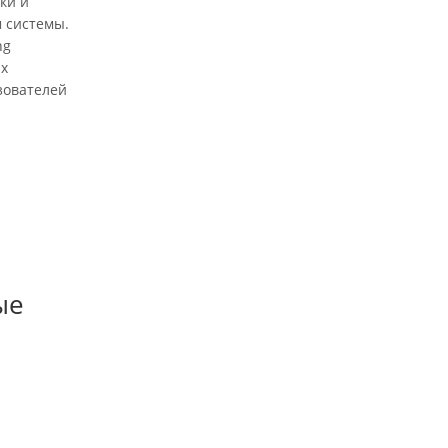
ки и
 системы.
ng
ых
зователей
ые