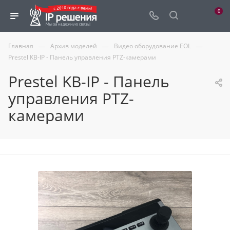
0
—
—
—
Главная
Архив моделей
Видео оборудование EOL
Prestel KB-IP - Панель управления PTZ-камерами
Prestel KB-IP - Панель
управления PTZ-
камерами