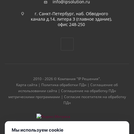
info@ipsolution.ru
г. Санкт-Петербург, наб. Обводного
канала д.14, литера З (главное здание),
офис 248-250
2010 - 2026 © Компания "IP Решения".
Карта сайта
|
Политика обработки ПДн
|
Соглашение об
использовании сайта
|
Соглашение на обработку ПДн
метрическими программами
|
Согласие посетителя на обработку
ПДн
Мы используем cookie