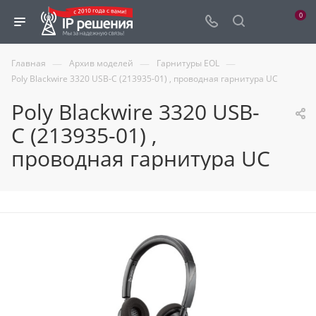
0
—
—
—
Главная
Архив моделей
Гарнитуры EOL
Poly Blackwire 3320 USB-C (213935-01) , проводная гарнитура UC
Poly Blackwire 3320 USB-
C (213935-01) ,
проводная гарнитура UC