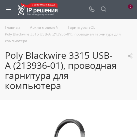
0
—
—
—
Главная
Архив моделей
Гарнитуры EOL
Poly Blackwire 3315 USB-A (213936-01), проводная гарнитура для
компьютера
Poly Blackwire 3315 USB-
A (213936-01), проводная
гарнитура для
компьютера