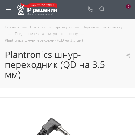
0
—
—
Главная
Телефонные гарнитуры
Подключение гарнитур
—
—
Подключение гарнитур к телефону
Plantronics шнур-переходник (QD на 3.5 мм)
Plantronics шнур-
переходник (QD на 3.5
мм)