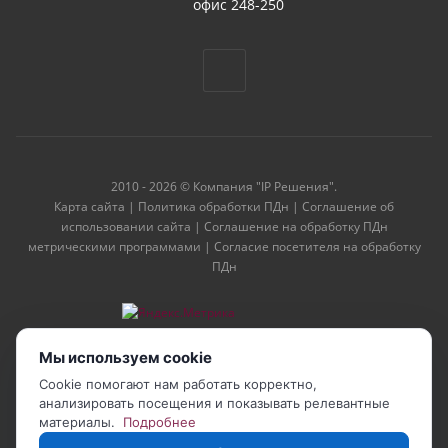
офис 248-250
2010 - 2026 © Компания "IP Решения".
Карта сайта
|
Политика обработки ПДн
|
Соглашение об
использовании сайта
|
Соглашение на обработку ПДн
метрическими программами
|
Согласие посетителя на обработку
ПДн
Мы используем cookie
Cookie помогают нам работать корректно,
анализировать посещения и показывать релевантные
материалы.
Подробнее