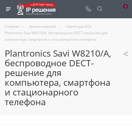
0
—
—
—
Главная
Архив моделей
Гарнитуры EOL
Plantronics Savi W8210/A, беспроводное DECT-решение для
компьютера, смартфона и стационарного телефона
Plantronics Savi W8210/A,
беспроводное DECT-
решение для
компьютера, смартфона
и стационарного
телефона