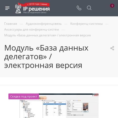
0
—
—
—
Главная
Аудиоконференцсвязь
Конференц-системы
—
Аксессуары для конференц-систем
Модуль «База данных делегатов» / электронная версия
Модуль «База данных
делегатов» /
электронная версия
Скидка под проект