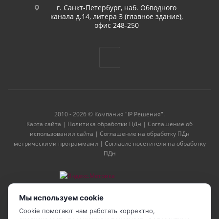
г. Санкт-Петербург, наб. Обводного
канала д.14, литера З (главное здание),
офис 248-250
2010 - 2026 © Компания "IP Решения".
Карта сайта
|
Политика обработки ПДн
|
Соглашение об
использовании сайта
|
Соглашение на обработку ПДн
метрическими программами
|
Согласие посетителя на обработку
ПДн
Мы используем cookie
Cookie помогают нам работать корректно,