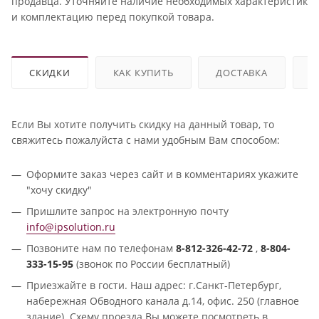
продавца. Уточняйте наличие необходимых характеристик
и комплектацию перед покупкой товара.
СКИДКИ
КАК КУПИТЬ
ДОСТАВКА
О
Если Вы хотите получить скидку на данный товар, то
свяжитесь пожалуйста с нами удобным Вам способом:
Оформите заказ через сайт и в комментариях укажите
"хочу скидку"
Пришлите запрос на электронную почту
info@ipsolution.ru
Позвоните нам по телефонам
8-812-326-42-72
,
8-804-
333-15-95
(звонок по России бесплатный)
Приезжайте в гости. Наш адрес: г.Санкт-Петербург,
набережная Обводного канала д.14, офис. 250 (главное
здание). Схему проезда Вы можете посмотреть в