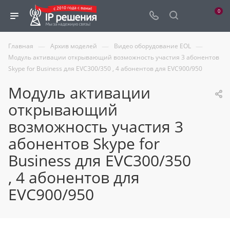
0
—
—
—
Главная
Архив моделей
Видео оборудование EOL
Модуль активации открывающий возможность участия 3 абонентов
Skype for Business для EVC300/350 , 4 абонентов для EVC900/950
Модуль активации
открывающий
возможность участия 3
абонентов Skype for
Business для EVC300/350
, 4 абонентов для
EVC900/950