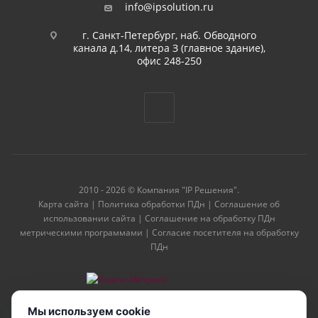
info@ipsolution.ru
г. Санкт-Петербург, наб. Обводного
канала д.14, литера З (главное здание),
офис 248-250
2010 - 2026 © Компания "IP Решения".
Карта сайта
|
Политика обработки ПДн
|
Соглашение об
использовании сайта
|
Соглашение на обработку ПДн
метрическими программами
|
Согласие посетителя на обработку
ПДн
Мы используем cookie