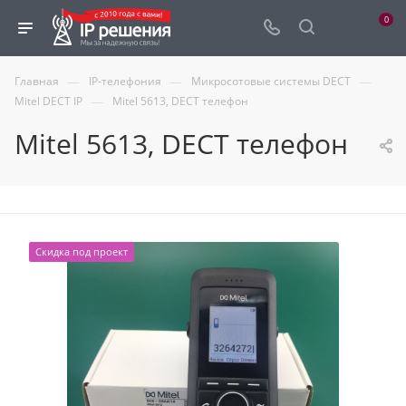
0
—
—
—
Главная
IP-телефония
Микросотовые системы DECT
—
Mitel DECT IP
Mitel 5613, DECT телефон
Mitel 5613, DECT телефон
Скидка под проект