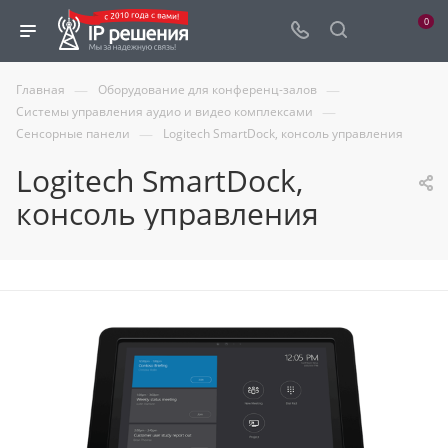
0
—
—
Главная
Оборудование для конференц-залов
—
Системы управления аудио и видео комплексами
—
Сенсорные панели
Logitech SmartDock, консоль управления
Logitech SmartDock,
консоль управления