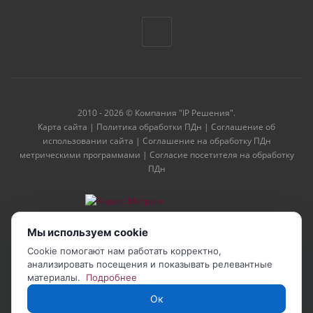
2010 - 2026 © Компания "IP Решения".
Карта сайта
|
Политика обработки ПДн
|
Соглашение об
использовании сайта
|
Соглашение на обработку ПДн
метрическими программами
|
Согласие посетителя на обработку
ПДн
Мы используем cookie
Cookie помогают нам работать корректно,
анализировать посещения и показывать релевантные
материалы.
Подробнее
Ок