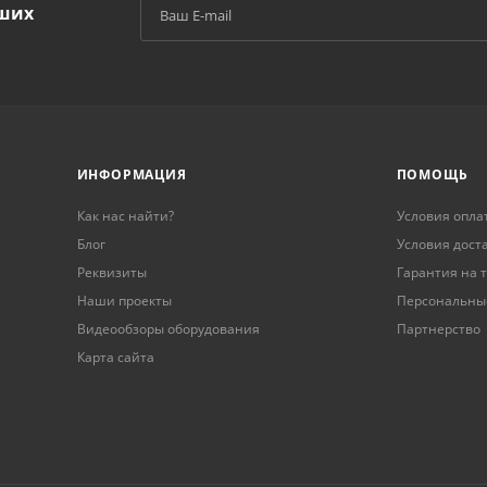
аших
й
ИНФОРМАЦИЯ
ПОМОЩЬ
Как нас найти?
Условия опла
Блог
Условия дост
Реквизиты
Гарантия на 
Наши проекты
Персональны
Видеообзоры оборудования
Партнерство
Карта сайта