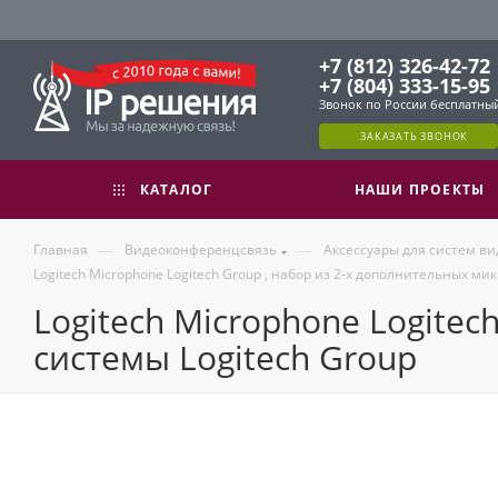
+7 (812) 326-42-72
+7 (804) 333-15-95
Звонок по России бесплатны
ЗАКАЗАТЬ ЗВОНОК
КАТАЛОГ
НАШИ ПРОЕКТЫ
—
—
Главная
Видеоконференцсвязь
Аксессуары для систем в
Logitech Microphone Logitech Group , набор из 2-х дополнительных ми
Logitech Microphone Logite
системы Logitech Group