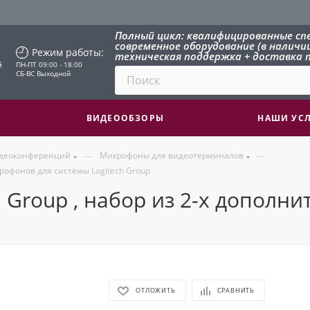
Полный цикл: квалифицированные сп
современное оборудование (в наличии 
Режим работы:
техническая поддержка + доставка п
й
ПН-ПТ 09:00 - 18:00
СБ-ВС Выходной
ВИДЕООБЗОРЫ
НАШИ УС
—
—
идеоконференций
Микрофоны для видеотерминалов
крофонов для системы Logitech Group
ch Group , набор из 2-х допол
ОТЛОЖИТЬ
СРАВНИТЬ