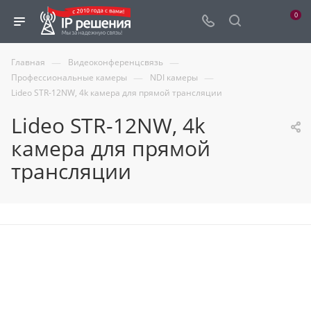
0
—
—
Главная
Видеоконференцсвязь
—
—
Профессиональные камеры
NDI камеры
Lideo STR-12NW, 4k камера для прямой трансляции
Lideo STR-12NW, 4k
камера для прямой
трансляции