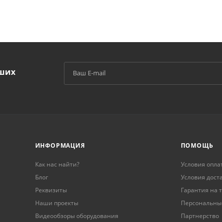
аших
й
ИНФОРМАЦИЯ
ПОМОЩЬ
Как нас найти?
Условия опла
Блог
Условия дост
Реквизиты
Гарантия на 
Наши проекты
Персональны
Видеообзоры оборудования
Партнерство