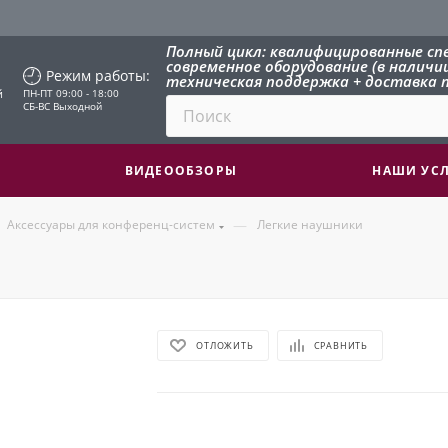
Полный цикл: квалифицированные сп
современное оборудование (в наличии 
Режим работы:
техническая поддержка + доставка п
й
ПН-ПТ 09:00 - 18:00
СБ-ВС Выходной
ВИДЕООБЗОРЫ
НАШИ УС
—
Аксессуары для конференц-систем
Легкие наушники
ОТЛОЖИТЬ
СРАВНИТЬ