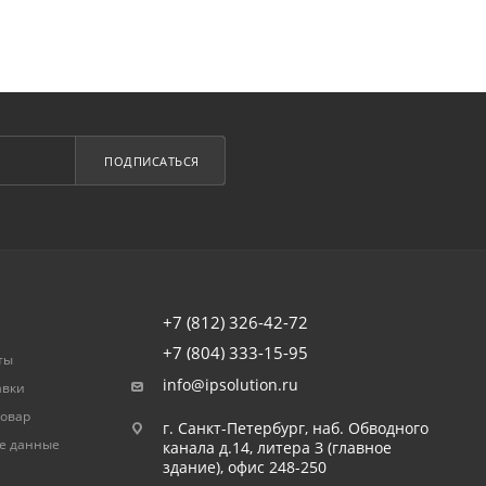
ПОДПИСАТЬСЯ
+7 (812) 326-42-72
+7 (804) 333-15-95
ты
info@ipsolution.ru
авки
товар
г. Санкт-Петербург, наб. Обводного
е данные
канала д.14, литера З (главное
здание), офис 248-250