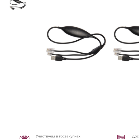
Участвуем в госзакупках
Дос