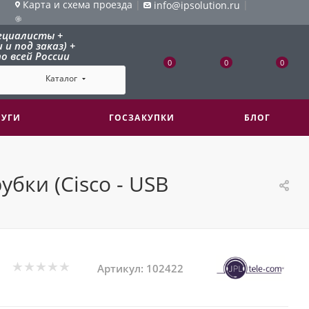
Карта и схема проезда
|
|
info@ipsolution.ru
ециалисты +
и под заказ) +
о всей России
0
0
0
Каталог
ЛУГИ
ГОСЗАКУПКИ
БЛОГ
бки (Cisco - USB
Артикул:
102422