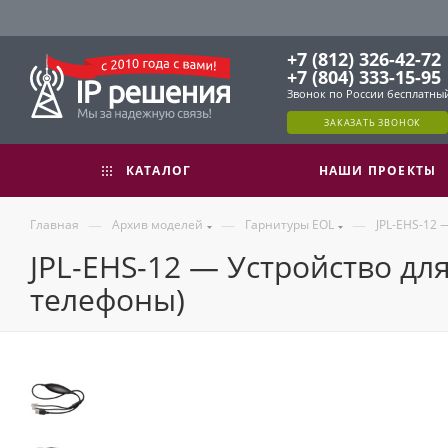
+7 (812) 326-42-72
+7 (804) 333-15-95
Звонок по России бесплатны
ЗАКАЗАТЬ ЗВОНОК
КАТАЛОГ
НАШИ ПРОЕКТЫ
—
—
—
Главная
Архив моделей
Гарнитуры EOL
JPL-EHS-12 
JPL-EHS-12 — Устройство для
телефоны)