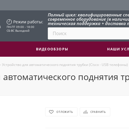
Полный цикл: квалифицированные сп
современное оборудование (в наличии 
Режим работы:
техническая поддержка + доставка п
й
ПН-ПТ 09:00 - 18:00
СБ-ВС Выходной
ВИДЕООБЗОРЫ
НАШИ УС
— Устройство для автоматического поднятия трубки (Cisco - USB телефоны)
 автоматического поднятия тру
ОТЛОЖИТЬ
СРАВНИТЬ