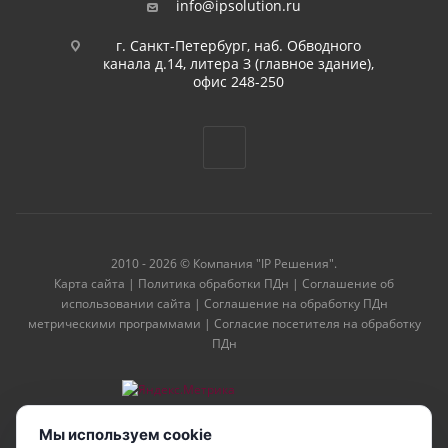
info@ipsolution.ru
г. Санкт-Петербург, наб. Обводного
канала д.14, литера З (главное здание),
офис 248-250
2010 - 2026 © Компания "IP Решения".
Карта сайта
|
Политика обработки ПДн
|
Соглашение об
использовании сайта
|
Соглашение на обработку ПДн
метрическими программами
|
Согласие посетителя на обработку
ПДн
Мы используем cookie