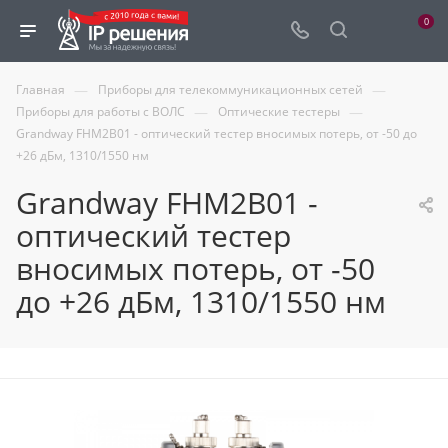
0
—
—
Главная
Приборы для телекоммуникационных сетей
—
—
Приборы для работы с ВОЛС
Оптические тестеры
Grandway FHM2B01 - оптический тестер вносимых потерь, от -50 до
+26 дБм, 1310/1550 нм
Grandway FHM2B01 -
оптический тестер
вносимых потерь, от -50
до +26 дБм, 1310/1550 нм