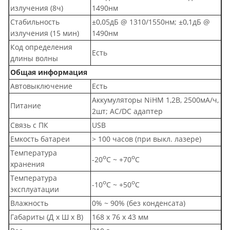
излучения (8ч)
1490нм
Стабильность
±0,05дБ @ 1310/1550нм; ±0,1дБ @
излучения (15 мин)
1490нм
Код определения
Есть
длины волны
Общая информация
Автовыключение
Есть
Аккумуляторы NiHM 1,2В, 2500мА/ч,
Питание
2шт; AC/DC адаптер
Связь с ПК
USB
Емкость батареи
> 100 часов (при выкл. лазере)
Температура
о
о
-20
С ~ +70
С
хранения
Температура
о
о
-10
С ~ +50
С
эксплуатации
Влажность
0% ~ 90% (без конденсата)
Габариты (Д х Ш х В)
168 x 76 x 43 мм