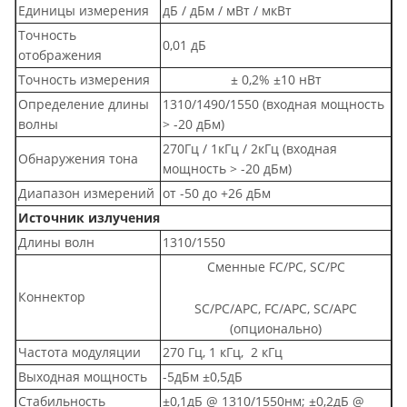
Единицы измерения
дБ / дБм / мВт / мкВт
Точность
0,01 дБ
отображения
Точность измерения
± 0,2% ±10 нВт
Определение длины
1310/1490/1550 (входная мощность
волны
> -20 дБм)
270Гц / 1кГц / 2кГц (входная
Обнаружения тона
мощность > -20 дБм)
Диапазон измерений
от -50 до +26 дБм
Источник излучения
Длины волн
1310/1550
Сменные FC/PC, SC/PC
Коннектор
SC/PC/APC, FC/APC, SC/APC
(опционально)
Частота модуляции
270 Гц, 1 кГц, 2 кГц
Выходная мощность
-5дБм ±0,5дБ
Стабильность
±0,1дБ @ 1310/1550нм; ±0,2дБ @