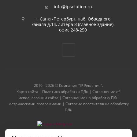
info@ipsolution.ru
г. Санкт-Петербург, наб. Обводного
канала д.14, литера З (главное здание),
офис 248-250
2010 - 2026 © Компания "IP Решения".
Карта сайта
|
Политика обработки ПДн
|
Соглашение об
использовании сайта
|
Соглашение на обработку ПДн
метрическими программами
|
Согласие посетителя на обработку
ПДн