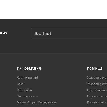
аших
й
ИНФОРМАЦИЯ
ПОМОЩЬ
Как нас найти?
Условия опла
Блог
Условия дост
Реквизиты
Гарантия на 
Наши проекты
Персональны
Видеообзоры оборудования
Партнерство