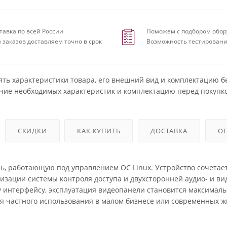
тавка по всей России
Поможем с подбором обор
 заказов доставляем точно в срок
Возможность тестировани
ять характеристики товара, его внешний вид и комплектацию б
чие необходимых характеристик и комплектацию перед покупко
СКИДКИ
КАК КУПИТЬ
ДОСТАВКА
О
, работающую под управлением ОС Linux. Устройство сочетает
зации системы контроля доступа и двухсторонней аудио- и ви
 интерфейсу, эксплуатация видеопанели становится максимал
для частного использования в малом бизнесе или современных 