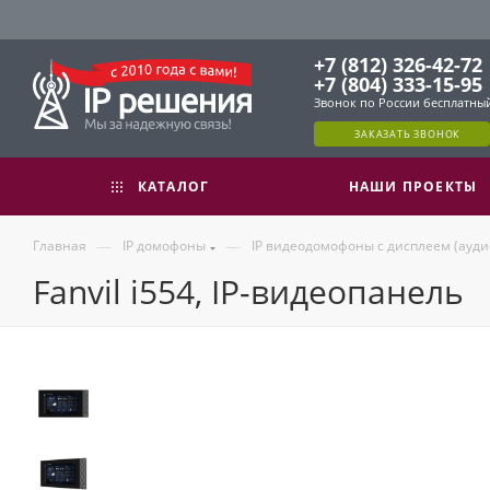
+7 (812) 326-42-72
+7 (804) 333-15-95
Звонок по России бесплатны
ЗАКАЗАТЬ ЗВОНОК
КАТАЛОГ
НАШИ ПРОЕКТЫ
—
—
Главная
IP домофоны
IP видеодомофоны с дисплеем (ауди
Fanvil i554, IP-видеопанель