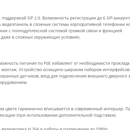
поддержкой SIP 2.0. Возможность регистрации до 6 SIP-аккаунт
 видеопанель в сложные системы корпоративной телефонии ил
нии с полнодуплексной системой громкой связи и функцией
а даже в сложных окружающих условиях.
можность питания по PoE избавляет от необходимости проклад
т монтаж. Устройство оснащено широким набором интерфейсов
 охранных датчиков, вход для подключения внешнего дверного 
борудованием.
ром цвете гармонично вписывается в современный интерьер. П
иксации (при использовании дополнительной подставки).
видеокодека H.264 и работы в разрешении до 1080p.