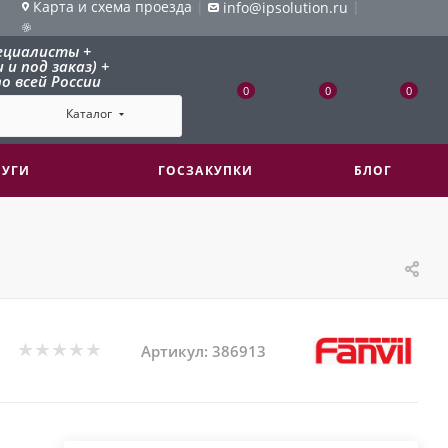
Карта и схема проезда
|
|
info@ipsolution.ru
ециалисты +
и под заказ) +
о всей России
0
0
0
Каталог
ЛУГИ
ГОСЗАКУПКИ
БЛОГ
Артикул:
386913