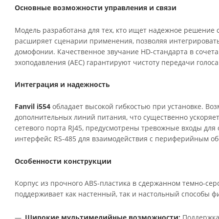
Основные возможности управления и связи
Модель разработана для тех, кто ищет надежное решение с 
расширяет сценарии применения, позволяя интегрировать
домофонии. Качественное звучание HD-стандарта в сочета
эхоподавления (AEC) гарантируют чистоту передачи голос
Интеграция и надежность
Fanvil i554
обладает высокой гибкостью при установке. Воз
дополнительных линий питания, что существенно ускоряе
сетевого порта RJ45, предусмотрены тревожные входы для
интерфейс RS-485 для взаимодействия с периферийным о
Особенности конструкции
Корпус из прочного ABS-пластика в сдержанном темно-се
поддерживает как настенный, так и настольный способы ф
Широкие мультимедийные возможности:
Поддержка 