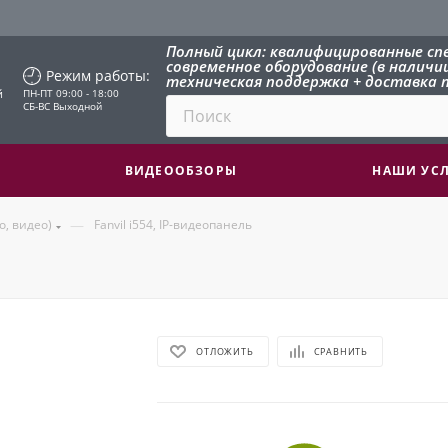
Полный цикл: квалифицированные сп
современное оборудование (в наличии 
Режим работы:
техническая поддержка + доставка п
й
ПН-ПТ 09:00 - 18:00
СБ-ВС Выходной
ВИДЕООБЗОРЫ
НАШИ УС
—
о, видео)
Fanvil i554, IP-видеопанель
ОТЛОЖИТЬ
СРАВНИТЬ