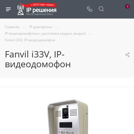
0
—
—
Главная
IP домофоны
—
IP видеодомофоны с дисплеем (аудио, видео)
Fanvil i33V, IP-видеодомофон
Fanvil i33V, IP-
видеодомофон