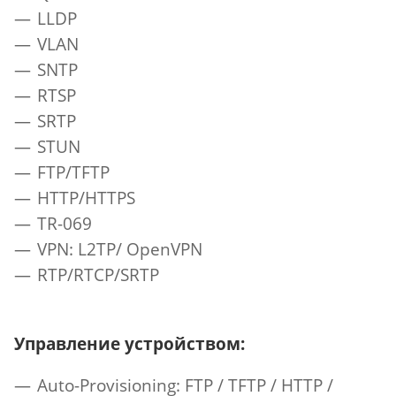
LLDP
VLAN
SNTP
RTSP
SRTP
STUN
FTP/TFTP
HTTP/HTTPS
TR-069
VPN: L2TP/ OpenVPN
RTP/RTCP/SRTP
Управление устройством:
Auto-Provisioning: FTP / TFTP / HTTP /