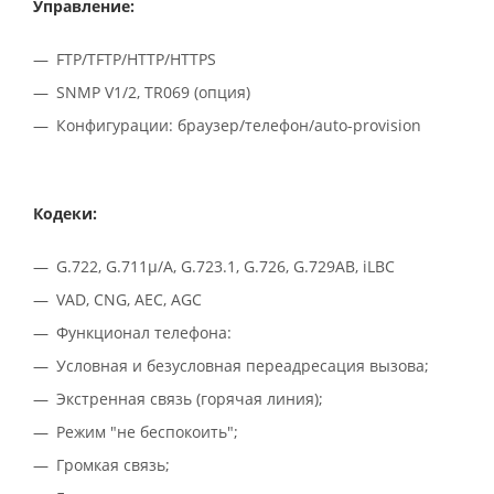
Управление:
FTP/TFTP/HTTP/HTTPS
SNMP V1/2, TR069 (опция)
Конфигурации: браузер/телефон/auto-provision
Кодеки:
G.722, G.711μ/A, G.723.1, G.726, G.729AB, iLBC
VAD, CNG, AEC, AGC
Функционал телефона:
Условная и безусловная переадресация вызова;
Экстренная связь (горячая линия);
Режим "не беспокоить";
Громкая связь;