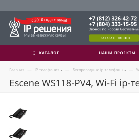
+7 (812) 326-42-72
+7 (804) 333-15-95
Звонок по России бесплатны
ЗАКАЗАТЬ ЗВОНОК
КАТАЛОГ
НАШИ ПРОЕКТЫ
—
—
—
Главная
IP-телефония
Беспроводные ip-телефоны
W
Escene WS118-PV4, Wi-Fi ip-