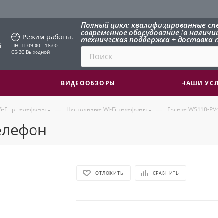
Полный цикл: квалифицированные сп
современное оборудование (в наличии 
Режим работы:
техническая поддержка + доставка п
й
ПН-ПТ 09:00 - 18:00
СБ-ВС Выходной
ВИДЕООБЗОРЫ
НАШИ УС
—
—
i-Fi ip телефоны
Настольные WI-Fi телефоны
Escene WS118-PV4,
телефон
ОТЛОЖИТЬ
СРАВНИТЬ