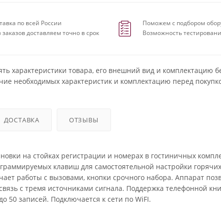
тавка по всей России
Поможем с подбором обор
 заказов доставляем точно в срок
Возможность тестировани
ять характеристики товара, его внешний вид и комплектацию б
чие необходимых характеристик и комплектацию перед покупко
ДОСТАВКА
ОТЗЫВЫ
ановки на стойках регистрации и номерах в гостиничных компле
ограммируемых клавиш для самостоятельной настройки горячи
ает работы с вызовами, кнопки срочного набора. Аппарат поз
-связь с тремя источниками сигнала. Поддержка телефонной кни
о 50 записей. Подключается к сети по WiFI.