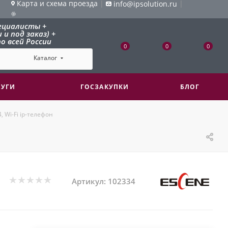
Карта и схема проезда
|
|
info@ipsolution.ru
ециалисты +
и под заказ) +
о всей России
0
0
0
Каталог
ЛУГИ
ГОСЗАКУПКИ
БЛОГ
 Wi-Fi ip-телефон
Артикул:
102334