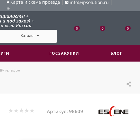
Карта и схема проезда
|
|
info@ipsolution.ru
ециалисты +
и под заказ) +
о всей России
0
0
0
Каталог
ЛУГИ
ГОСЗАКУПКИ
БЛОГ
 IP-телефон
Артикул:
98609