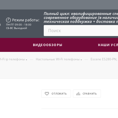
Полный цикл: квалифицированные сп
современное оборудование (в наличии 
Режим работы:
техническая поддержка + доставка п
й
ПН-ПТ 09:00 - 18:00
СБ-ВС Выходной
ВИДЕООБЗОРЫ
НАШИ УС
—
—
i-Fi ip телефоны
Настольные WI-Fi телефоны
Escene ES280-PN,
ОТЛОЖИТЬ
СРАВНИТЬ