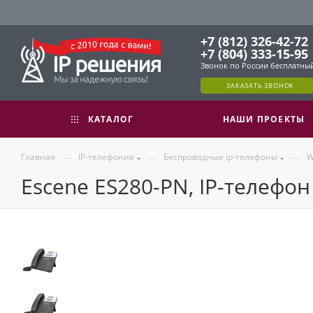
+7 (812) 326-42-72
+7 (804) 333-15-95
Звонок по России бесплатны
ЗАКАЗАТЬ ЗВОНОК
КАТАЛОГ
НАШИ ПРОЕКТЫ
—
—
—
Главная
IP-телефония
Беспроводные ip-телефоны
W
Escene ES280-PN, IP-телефон