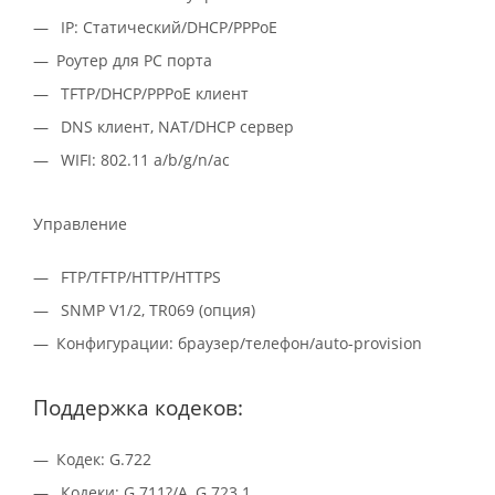
IP: Статический/DHCP/PPPoE
Роутер для PC порта
TFTP/DHCP/PPPoE клиент
DNS клиент, NAT/DHCP сервер
WIFI: 802.11 a/b/g/n/ac
Управление
FTP/TFTP/HTTP/HTTPS
SNMP V1/2, TR069 (опция)
Конфигурации: браузер/телефон/auto-provision
Поддержка кодеков:
Кодек: G.722
Кодеки: G.711?/A, G.723.1