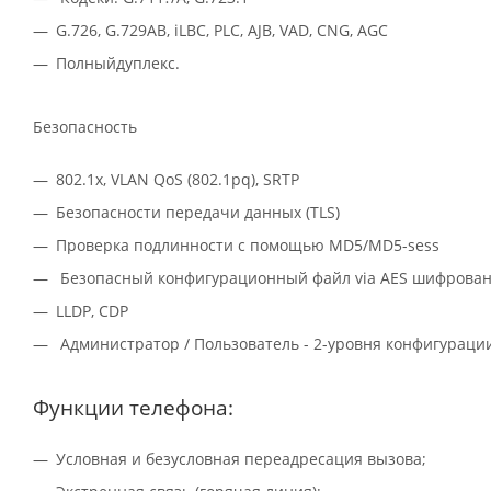
G.726, G.729AB, iLBC, PLC, AJB, VAD, CNG, AGC
Полныйдуплекс.
Безопасность
802.1x, VLAN QoS (802.1pq), SRTP
Безопасности передачи данных (TLS)
Проверка подлинности с помощью MD5/MD5-sess
Безопасный конфигурационный файл via AES шифрова
LLDP, CDP
Администратор / Пользователь - 2-уровня конфигураци
Функции телефона:
Условная и безусловная переадресация вызова;