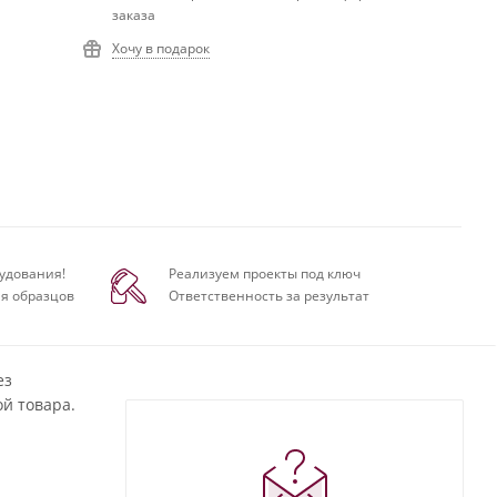
заказа
Хочу в подарок
удования!
Реализуем проекты под ключ
я образцов
Ответственность за результат
ез
й товара.