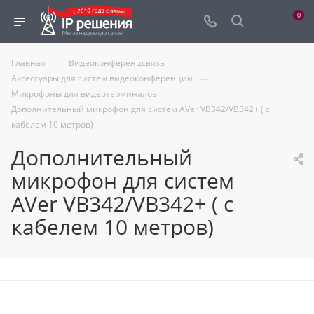
0
—
—
Главная
Видеоконференцсвязь
—
Аксессуары для систем видеоконференций
—
Микрофоны для видеотерминалов
Дополнительный микрофон для систем AVer VB342/VB342+ ( с
кабелем 10 метров)
Дополнительный
микрофон для систем
AVer VB342/VB342+ ( с
кабелем 10 метров)