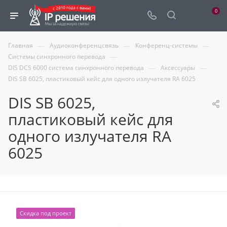
0
—
—
—
Главная
Аудиоконференцсвязь
Конференц-системы
—
Системы синхронного перевода
—
—
DIS DCS 6000 cистема синхронного перевода
Аксессуары
DIS SB 6025, пластиковый кейс для одного излучателя RA 6025
DIS SB 6025,
пластиковый кейс для
одного излучателя RA
6025
Скидка под проект