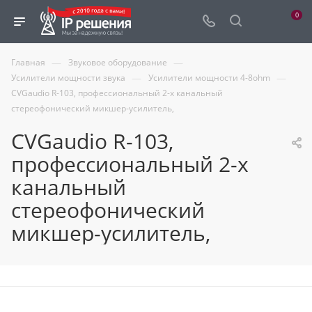
0
—
—
Главная
Звуковое оборудование
—
—
Усилители мощности звука
Усилители мощности 4-8ohm
CVGaudio R-103, профессиональный 2-х канальный
стереофонический микшер-усилитель,
CVGaudio R-103,
профессиональный 2-х
канальный
стереофонический
микшер-усилитель,