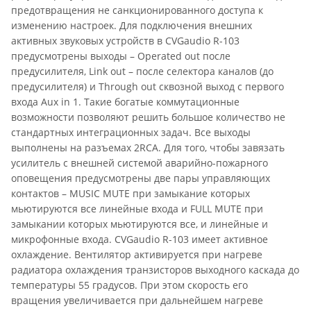
предотвращения не санкционированного доступа к
изменению настроек. Для подключения внешних
активных звуковых устройств в CVGaudio R-103
предусмотрены выходы – Operated out после
предусилителя, Link out – после селектора каналов (до
предусилителя) и Through out сквозной выход с первого
входа Aux in 1. Такие богатые коммутационные
возможности позволяют решить большое количество не
стандартных интеграционных задач. Все выходы
выполнены на разъемах 2RCA. Для того, чтобы завязать
усилитель с внешней системой аварийно-пожарного
оповещения предусмотрены две пары управляющих
контактов – MUSIC MUTE при замыкание которых
мьютируются все линейные входа и FULL MUTE при
замыкании которых мьютируются все, и линейные и
микрофонные входа. CVGaudio R-103 имеет активное
охлаждение. Вентилятор активируется при нагреве
радиатора охлаждения транзисторов выходного каскада до
температуры 55 градусов. При этом скорость его
вращения увеличивается при дальнейшем нагреве