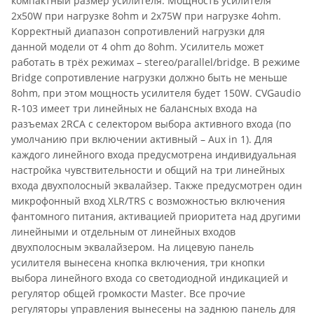
компактный размер усилителя. Мощность усилителя
2х50W при нагрузке 8ohm и 2х75W при нагрузке 4ohm.
Корректный диапазон сопротивлений нагрузки для
данной модели от 4 ohm до 8ohm. Усилитель может
работать в трёх режимах – stereo/parallel/bridge. В режиме
Bridge сопротивление нагрузки должно быть не меньше
8ohm, при этом мощность усилителя будет 150W. CVGaudio
R-103 имеет три линейных не балансных входа на
разъемах 2RCA с селектором выбора активного входа (по
умолчанию при включении активный – Aux in 1). Для
каждого линейного входа предусмотрена индивидуальная
настройка чувствительности и общий на три линейных
входа двухполосный эквалайзер. Также предусмотрен один
микрофонный вход XLR/TRS с возможностью включения
фантомного питания, активацией приоритета над другими
линейными и отдельным от линейных входов
двухполосным эквалайзером. На лицевую панель
усилителя вынесена кнопка включения, три кнопки
выбора линейного входа со светодиодной индикацией и
регулятор общей громкости Master. Все прочие
регуляторы управления вынесены на заднюю панель для