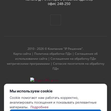
офис 248-250
2010 - 2026 © Компания "IP Решения".
Карта сайта
|
Политика обработки ПДн
|
Соглашение об
использовании сайта
|
Соглашение на обработку ПДн
метрическими программами
|
Согласие посетителя на обработку
ПДн
Мы используем cookie
Cookie помогают нам работать корректно,
анализировать посещения и показывать релевантные
материалы.
Подробнее