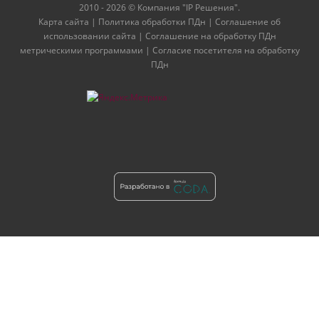
2010 - 2026 © Компания "IP Решения".
Карта сайта
|
Политика обработки ПДн
|
Соглашение об
использовании сайта
|
Соглашение на обработку ПДн
метрическими программами
|
Согласие посетителя на обработку
ПДн