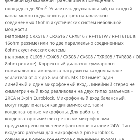
фоновой музыкальной трансляции в помещениях
2
площадью до 80m
. Усилитель двухканальный, на каждый
канал можно подключить до трех параллельно
соединенных 16ohm акустических систем небольшой
мощности
(например CRX516 / CRX616 / CRX816 / RF416TW / RF416TBL в
16ohm режиме) или по две параллельно соединенных
8ohm акустических системы
(например CL608 / CX408 / CX508 / CX608 / TXR608 / TXR808 / 
8ohm режиме). Корректный диапазон суммарного
номинального импеданса нагрузки на каждом канале
усилителя от 4-х до 8-ми ohm. MX-100 имеет один
линейный и один микрофонный вход. Линейный стерео не
симметричный вход реализован на двух типах разъемов –
2RCA и 3-pin Euroblock. Микрофонный вход балансный,
могут подключаться как динамические, так и
конденсаторные микрофоны. Для работы с
конденсаторными/электретными микрофонами
предусмотрено включение фантомное питание 24W. Тип
входного разъема для микрофона 3-pin Euroblock,
совмещен в одном коннекторе с линейным входом. На