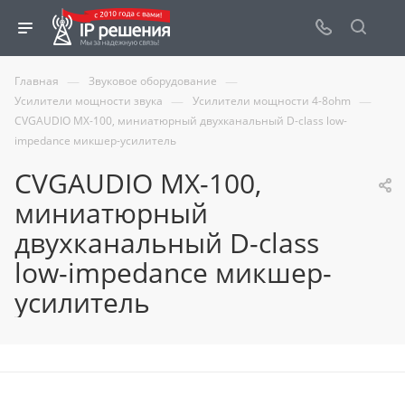
—
—
Главная
Звуковое оборудование
—
—
Усилители мощности звука
Усилители мощности 4-8ohm
CVGAUDIO MX-100, миниатюрный двухканальный D-class low-
impedance микшер-усилитель
CVGAUDIO MX-100,
миниатюрный
двухканальный D-class
low-impedance микшер-
усилитель